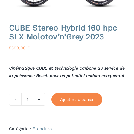
Atelier
CUBE Stereo Hybrid 160 hpc
Contact
SLX Molotov’n’Grey 2023
5599,00
€
Cinématique CUBE et technologie carbone au service de
la puissance Bosch pour un potentiel enduro conquérant
Ajouter au panier
quantité
de
CUBE
Stereo
Catégorie :
E-enduro
Hybrid