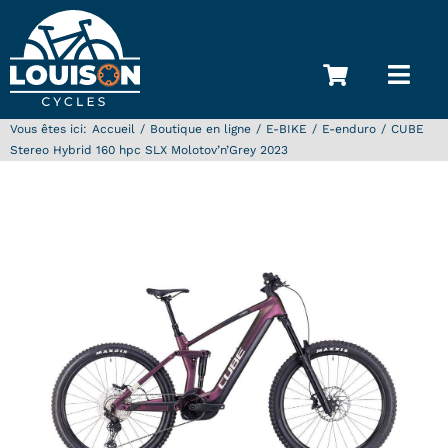
Passer
au
contenu
Toggl
Navi
Vous êtes ici
:
Accueil
/
Boutique en ligne
/
E-BIKE
/
E-enduro
/
CUBE
Accueil
Stereo Hybrid 160 hpc SLX Molotov’n’Grey 2023
Qui sommes-nous ?
Nos marques
E-SHOP
Occasions