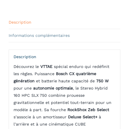
160
hpc
SLX
Description
Molotov'n'Grey
2023
Informations complémentaires
Description
Découvrez le
VTTAE
spécial enduro qui redéfinit
les règles. Puissance
Bosch CX quatrième
génération
et batterie haute capacité de
750 W
pour une
autonomie optimale
, le Stereo Hybrid
160 HPC SLX 750 combine prouesse
gravitationnelle et potentiel tout-terrain pour un
modèle à part. Sa fourche
RockShox Zeb Select
s’associe à un amortisseur
Deluxe Select+
à
l’arrière et à une cinématique CUBE