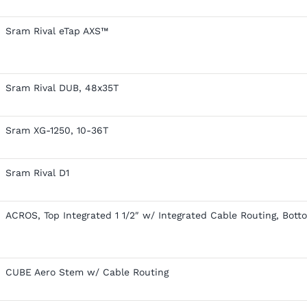
Sram Rival eTap AXS™
Sram Rival DUB, 48x35T
Sram XG-1250, 10-36T
Sram Rival D1
ACROS, Top Integrated 1 1/2″ w/ Integrated Cable Routing, Botto
CUBE Aero Stem w/ Cable Routing