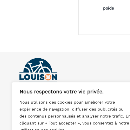
poids
Nous respectons votre vie privée.
Magasin de vélos à Beaumes-de-Venise.
Vente et réparation de tous types de vélos dans le
Nous utilisons des cookies pour améliorer votre
Vaucluse (84)
expérience de navigation, diffuser des publicités ou
305 Route de Carpentras, 84190 Beaumes-de-
des contenus personnalisés et analyser notre trafic. E
Venise
cliquant sur « Tout accepter », vous consentez à notre
0490356430