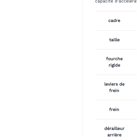
capacité d’accéléra
cadre
taille
fourche
rigide
leviers de
frein
frein
dérailleur
arrière