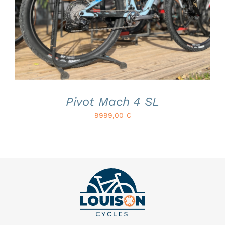
Atelier
Contact
Pivot Mach 4 SL
9999,00
€